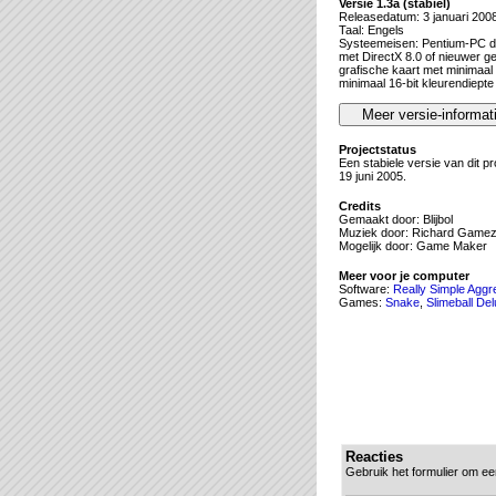
Versie 1.3a (stabiel)
Releasedatum: 3 januari 200
Taal: Engels
Systeemeisen: Pentium-PC d
met DirectX 8.0 of nieuwer ge
grafische kaart met minimaal
minimaal 16-bit kleurendiepte
Projectstatus
Een stabiele versie van dit p
19 juni 2005.
Credits
Gemaakt door: Blijbol
Muziek door: Richard Game
Mogelijk door: Game Maker
Meer voor je computer
Software:
Really Simple Aggr
Games:
Snake
,
Slimeball De
Reacties
Gebruik het formulier om ee