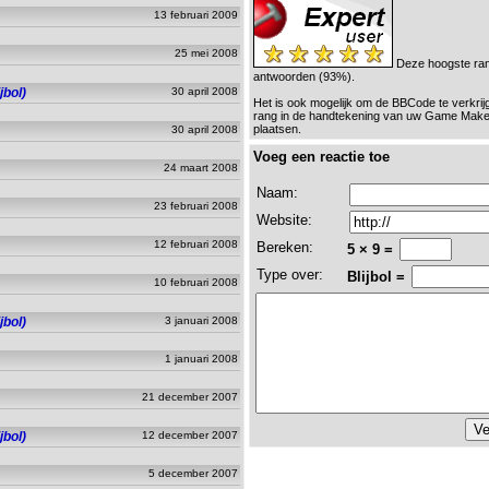
13 februari 2009
25 mei 2008
Deze hoogste ran
antwoorden (93%).
jbol)
30 april 2008
Het is ook mogelijk om de BBCode te verkri
rang in de handtekening van uw Game Make
plaatsen.
30 april 2008
Voeg een reactie toe
24 maart 2008
Naam:
23 februari 2008
Website:
12 februari 2008
Bereken:
5 × 9 =
Type over:
Blijbol =
10 februari 2008
jbol)
3 januari 2008
1 januari 2008
21 december 2007
jbol)
12 december 2007
5 december 2007