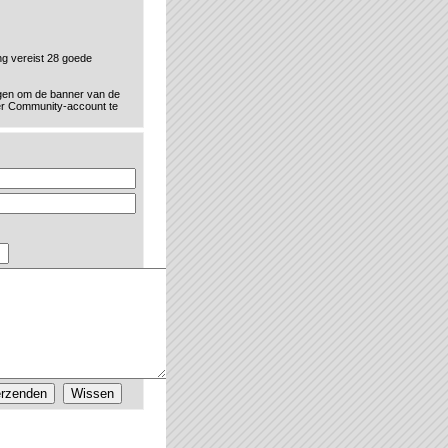
g vereist 28 goede
jgen om de banner van de
r Community-account te