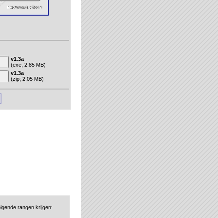
v1.3a
(exe; 2,85 MB)
v1.3a
(zip; 2,05 MB)
lgende rangen krijgen: