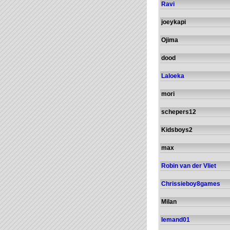
Ravi
joeykapi
Ojima
dood
Laloeka
mori
schepers12
Kidsboys2
max
Robin van der Vliet
Chrissieboy8games
Milan
Iemand01