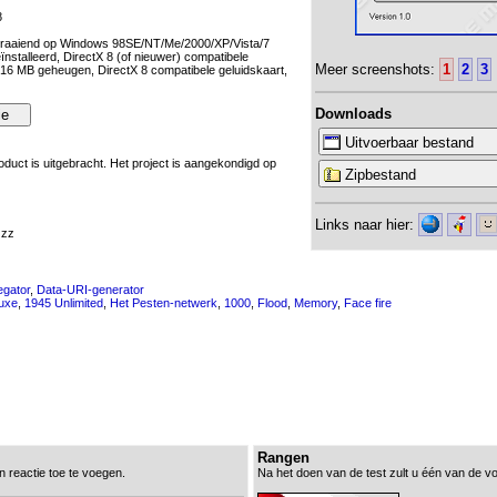
8
raaiend op Windows 98SE/NT/Me/2000/XP/Vista/7
ïnstalleerd, DirectX 8 (of nieuwer) compatibele
Meer screenshots:
1
2
3
 16 MB geheugen, DirectX 8 compatibele geluidskaart,
Downloads
Uitvoerbaar bestand
roduct is uitgebracht. Het project is aangekondigd op
Zipbestand
Links naar hier:
zzz
egator
,
Data-URI-generator
luxe
,
1945 Unlimited
,
Het Pesten-netwerk
,
1000
,
Flood
,
Memory
,
Face fire
Rangen
n reactie toe te voegen.
Na het doen van de test zult u één van de vo