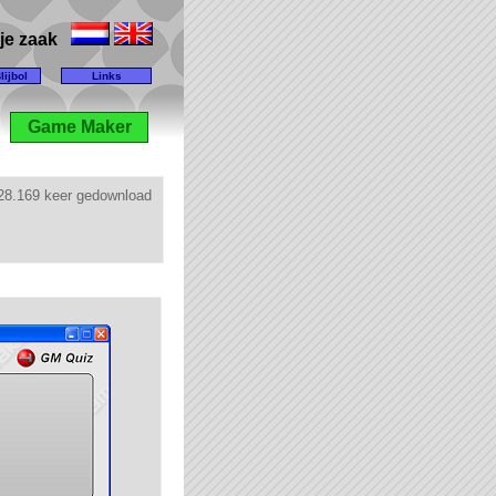
lije zaak
lijbol
Links
Game Maker
28.169 keer gedownload