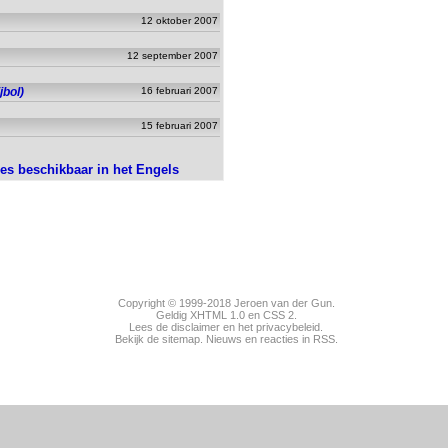
12 oktober 2007
12 september 2007
jbol)
16 februari 2007
15 februari 2007
ies beschikbaar in het Engels
Copyright © 1999-2018
Jeroen van der Gun
.
Geldig
XHTML 1.0
en
CSS 2
.
Lees de disclaimer en het privacybeleid.
Bekijk de sitemap.
Nieuws
en
reacties
in RSS.